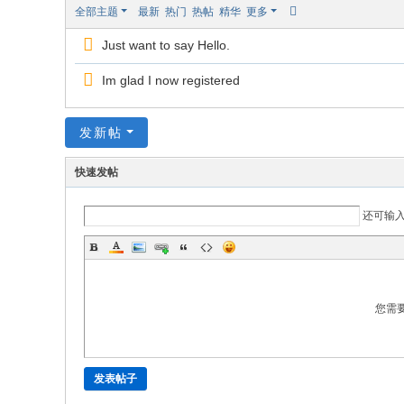
全部主题
最新
热门
热帖
精华
更多
国
Just want to say Hello.
家
注
Im glad I now registered
册
审
发新帖
核
快速发帖
员
考
还可输
试
网
您需
发表帖子